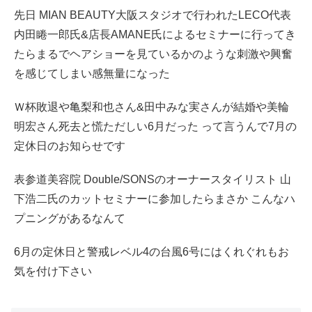
先日 MIAN BEAUTY大阪スタジオで行われたLECO代表
内田睠一郎氏&店長AMANE氏によるセミナーに行ってき
たらまるでヘアショーを見ているかのような刺激や興奮
を感じてしまい感無量になった
Ｗ杯敗退や亀梨和也さん&田中みな実さんが結婚や美輪
明宏さん死去と慌ただしい6月だった って言うんで7月の
定休日のお知らせです
表参道美容院 Double/SONSのオーナースタイリスト 山
下浩二氏のカットセミナーに参加したらまさか こんなハ
プニングがあるなんて
6月の定休日と警戒レベル4の台風6号にはくれぐれもお
気を付け下さい