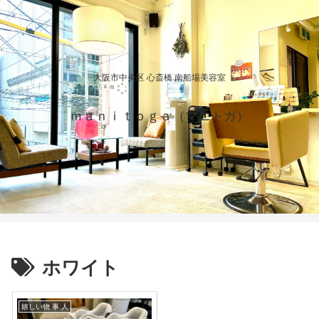
大阪市中央区 心斎橋 南船場美容室
ｍａｎｉｔｏｇａ（マニトガ）
ホワイト
嬉しい物 事 人