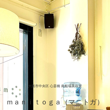
大阪市中央区 心斎橋 南船場美容室
ｍａｎｉｔｏｇａ（マニトガ）