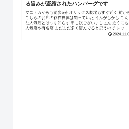
る旨みが凝縮されたハンバーグです
マニトガからも徒歩5分 オリックス劇場もすぐ近く 前か
こちらのお店の存在自体は知っていた うんがしかし こん
な人気店とはつゆ知らず 申し訳ございましぇん 近くにも
人気店や有名店 まだまだ多く潜んでると思うので レッツ
探索 探索 ✊ ̖́...
2024.11.