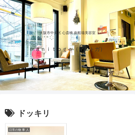
大阪市中央区 心斎橋 南船場美容室
ｍａｎｉｔｏｇａ（マニトガ）
ドッキリ
日常の物 事 人