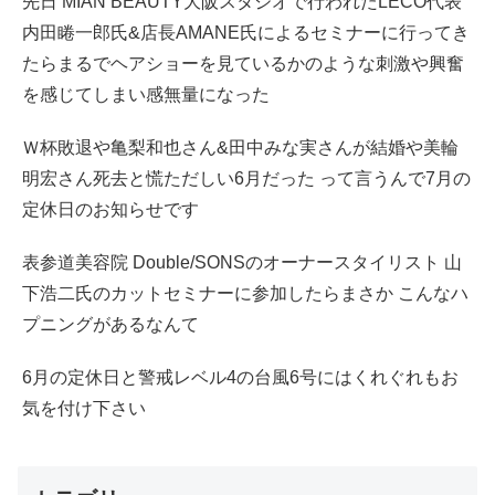
先日 MIAN BEAUTY大阪スタジオで行われたLECO代表
内田睠一郎氏&店長AMANE氏によるセミナーに行ってき
たらまるでヘアショーを見ているかのような刺激や興奮
を感じてしまい感無量になった
Ｗ杯敗退や亀梨和也さん&田中みな実さんが結婚や美輪
明宏さん死去と慌ただしい6月だった って言うんで7月の
定休日のお知らせです
表参道美容院 Double/SONSのオーナースタイリスト 山
下浩二氏のカットセミナーに参加したらまさか こんなハ
プニングがあるなんて
6月の定休日と警戒レベル4の台風6号にはくれぐれもお
気を付け下さい