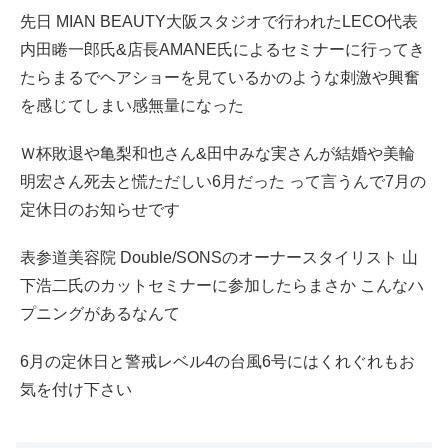
先日 MIAN BEAUTY大阪スタジオで行われたLECO代表
内田睠一郎氏&店長AMANE氏によるセミナーに行ってき
たらまるでヘアショーを見ているかのような刺激や興奮
を感じてしまい感無量になった
Ｗ杯敗退や亀梨和也さん&田中みな実さんが結婚や美輪
明宏さん死去と慌ただしい6月だった って言うんで7月の
定休日のお知らせです
表参道美容院 Double/SONSのオーナースタイリスト 山
下浩二氏のカットセミナーに参加したらまさか こんなハ
プニングがあるなんて
6月の定休日と警戒レベル4の台風6号にはくれぐれもお
気を付け下さい