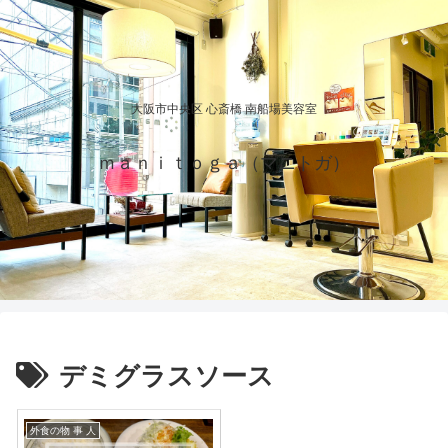
大阪市中央区 心斎橋 南船場美容室
ｍａｎｉｔｏｇａ（マニトガ）
デミグラスソース
外食の物 事 人