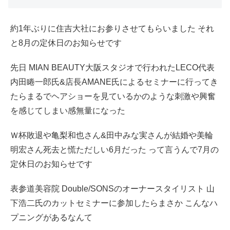
約1年ぶりに住吉大社にお参りさせてもらいました それ
と8月の定休日のお知らせです
先日 MIAN BEAUTY大阪スタジオで行われたLECO代表
内田睠一郎氏&店長AMANE氏によるセミナーに行ってき
たらまるでヘアショーを見ているかのような刺激や興奮
を感じてしまい感無量になった
Ｗ杯敗退や亀梨和也さん&田中みな実さんが結婚や美輪
明宏さん死去と慌ただしい6月だった って言うんで7月の
定休日のお知らせです
表参道美容院 Double/SONSのオーナースタイリスト 山
下浩二氏のカットセミナーに参加したらまさか こんなハ
プニングがあるなんて