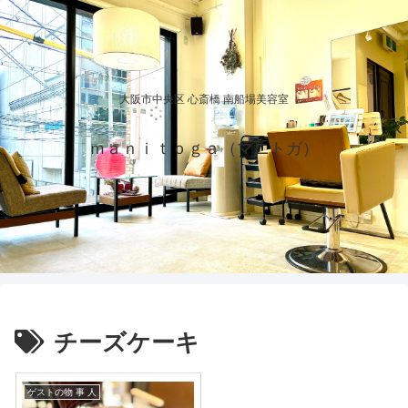
大阪市中央区 心斎橋 南船場美容室
ｍａｎｉｔｏｇａ（マニトガ）
チーズケーキ
ゲストの物 事 人