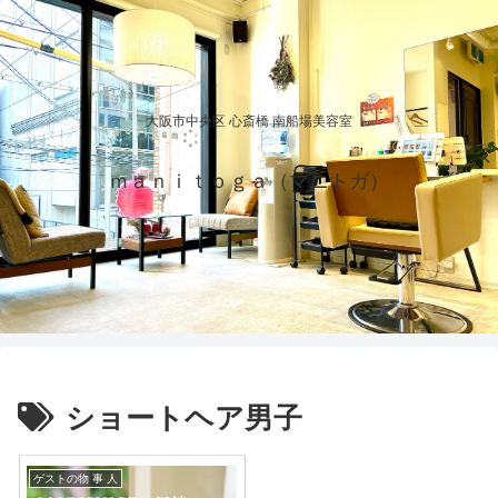
大阪市中央区 心斎橋 南船場美容室
ｍａｎｉｔｏｇａ（マニトガ）
ショートヘア男子
ゲストの物 事 人