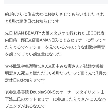
約1年ぶりに住吉大社にお参りさせてもらいました それ
と8月の定休日のお知らせです
先日 MIAN BEAUTY大阪スタジオで行われたLECO代表
内田睠一郎氏&店長AMANE氏によるセミナーに行ってき
たらまるでヘアショーを見ているかのような刺激や興奮
を感じてしまい感無量になった
Ｗ杯敗退や亀梨和也さん&田中みな実さんが結婚や美輪
明宏さん死去と慌ただしい6月だった って言うんで7月の
定休日のお知らせです
表参道美容院 Double/SONSのオーナースタイリスト 山
下浩二氏のカットセミナーに参加したらまさか こんなハ
プニングがあるなんて