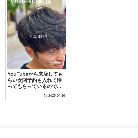
YouTubeから来店しても
らい次回予約も入れて帰
ってもらっているのでお
手入れも簡単にカッコ良
2025.04.16
く決まる 癖毛を活かしサ
イドをツーブロックにし
てタイトに収めたウザバ
ングのショートヘア