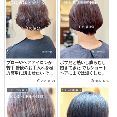
ブローやヘアアイロンが
ボブだと熱いし膨らむし
苦手 普段のお手入れを極
飽きてきた でもショート
力簡単に済ませたい そん
ヘアにまでは短くしたく
な方にオススメです 透明
ない そんな人にオススメ
2025.08.21
2025.06.24
感のある白髪ぼかしカラ
です 透明感と抜け感そし
ーに前髪長めで自然乾燥
て極上な艶髪のヘアカラ
ゲストの物 事 人
ゲストの物 事 人
でもOKな丸いフォルムの
ーに前髪を長めに残した
ゆるふわパーマ
大人可愛いグラデーショ
ンボブ