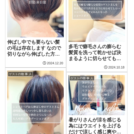
伸ばし中でも要らない髪
多毛で癖毛さんの膨らむ
の毛は存在します なので
髪質を洗って乾かせば決
切りながら伸ばした方が
まるように切らせてもら
綺麗に快適に伸ばせます
2024.12.20
って喜んでもらったコン
冬服でもかさばらないよ
2024.10.18
パクトなフォルムのショ
うに襟足をスッキリとタ
ゲストの物 事 人
ートボブ
イトに収めた伸ばし中の
ゲストの物 事 人
ショートボブ
暑がりさんが涼を感じる
為にはウエイトを上げる
だけで涼しく感じ爽やか