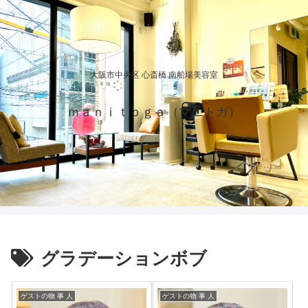
大阪市中央区 心斎橋 南船場美容室
ｍａｎｉｔｏｇａ（マニトガ）
グラデーションボブ
ゲストの物 事 人
ゲストの物 事 人