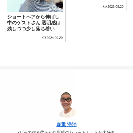
に映るグラデーションボ
2023.08.20
ブ
ショートヘアから伸ばし
中のゲストさん 透明感は
残しつつ少し落ち着いた
雰囲気の髪色で秋仕立て
2024.09.20
になった大人可愛いグラ
デーションボブ
森重 浩治
レザーで作る柔らかな質感のショートカットが大好き