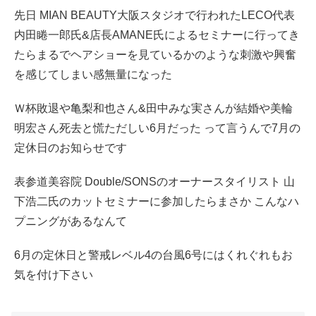
先日 MIAN BEAUTY大阪スタジオで行われたLECO代表
内田睠一郎氏&店長AMANE氏によるセミナーに行ってき
たらまるでヘアショーを見ているかのような刺激や興奮
を感じてしまい感無量になった
Ｗ杯敗退や亀梨和也さん&田中みな実さんが結婚や美輪
明宏さん死去と慌ただしい6月だった って言うんで7月の
定休日のお知らせです
表参道美容院 Double/SONSのオーナースタイリスト 山
下浩二氏のカットセミナーに参加したらまさか こんなハ
プニングがあるなんて
6月の定休日と警戒レベル4の台風6号にはくれぐれもお
気を付け下さい