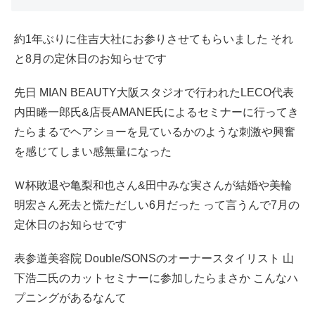
約1年ぶりに住吉大社にお参りさせてもらいました それ
と8月の定休日のお知らせです
先日 MIAN BEAUTY大阪スタジオで行われたLECO代表
内田睠一郎氏&店長AMANE氏によるセミナーに行ってき
たらまるでヘアショーを見ているかのような刺激や興奮
を感じてしまい感無量になった
Ｗ杯敗退や亀梨和也さん&田中みな実さんが結婚や美輪
明宏さん死去と慌ただしい6月だった って言うんで7月の
定休日のお知らせです
表参道美容院 Double/SONSのオーナースタイリスト 山
下浩二氏のカットセミナーに参加したらまさか こんなハ
プニングがあるなんて