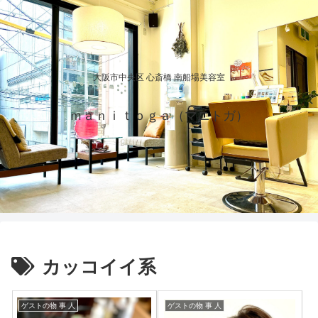
大阪市中央区 心斎橋 南船場美容室
ｍａｎｉｔｏｇａ（マニトガ）
カッコイイ系
ゲストの物 事 人
ゲストの物 事 人