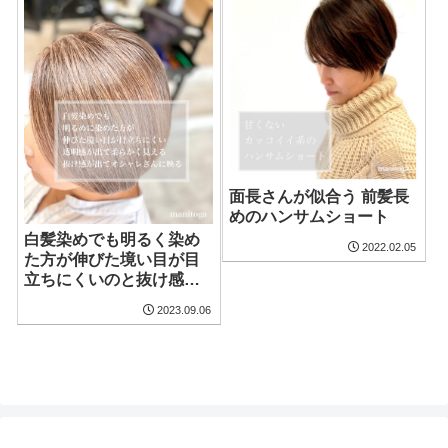
面長さんが似合う 前髪長
めのハンサムショート
白髪染めでも明るく染め
2022.02.05
た方が伸びた境い目が目
立ちにくいのと抜け感が
出て柔らかく見えオシャ
2023.09.06
レさんに映ります