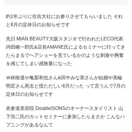
約1年ぶりに住吉大社にお参りさせてもらいました それ
と8月の定休日のお知らせです
先日 MIAN BEAUTY大阪スタジオで行われたLECO代表
内田睠一郎氏&店長AMANE氏によるセミナーに行ってき
たらまるでヘアショーを見ているかのような刺激や興奮
を感じてしまい感無量になった
Ｗ杯敗退や亀梨和也さん&田中みな実さんが結婚や美輪
明宏さん死去と慌ただしい6月だった って言うんで7月の
定休日のお知らせです
表参道美容院 Double/SONSのオーナースタイリスト 山
下浩二氏のカットセミナーに参加したらまさか こんなハ
プニングがあるなんて