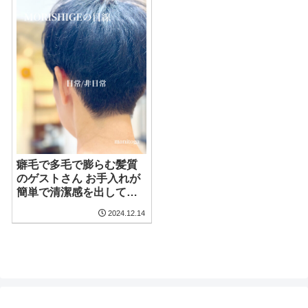
癖毛で多毛で膨らむ髪質
のゲストさん お手入れが
簡単で清潔感を出してタ
イトなフォルムにする為
2024.12.14
にツーブロックで刈り上
げた癖毛ショートヘア