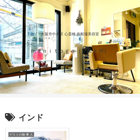
大阪市中央区 心斎橋 南船場美容室
ｍａｎｉｔｏｇａ（マニトガ）
インド
ゲストの物 事 人