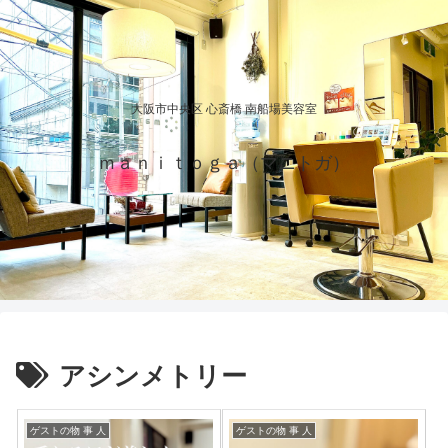
大阪市中央区 心斎橋 南船場美容室
ｍａｎｉｔｏｇａ（マニトガ）
アシンメトリー
ゲストの物 事 人
ゲストの物 事 人