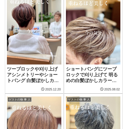
ツーブロックや刈り上げ
ショートバングにツーブ
アシンメトリーやショー
ロックで刈り上げて 明る
トバング 白髪ぼかしカラ
めの白髪ぼかしカラーに
ーにハイライト&ローライ
ハイライトカラー&ローラ
2025.12.20
2025.08.02
ト これ全部乗せなのにコ
イトカラーをブレンドさ
ンパクトでオシャレでナ
せたオシャレなショート
ゲストの物 事 人
ゲストの物 事 人
チュラルなショートヘア
ヘア でもね全てはゲスト
に似合わせ簡単で可愛く
決まり長持ちさせて喜ん
でもらう為だからね