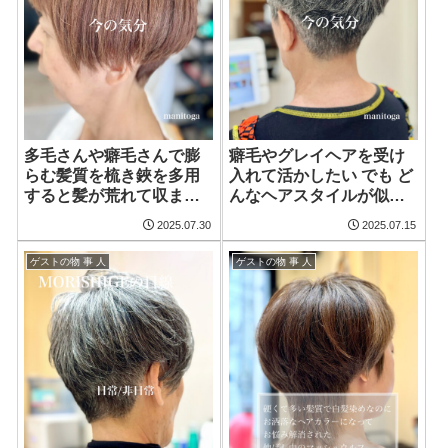
多毛さんや癖毛さんで膨
癖毛やグレイヘアを受け
らむ髪質を梳き鋏を多用
入れて活かしたい でも ど
すると髪が荒れて収まら
んなヘアスタイルが似合
なくなります なので梳き
うか分からないとお悩み
2025.07.30
2025.07.15
鋏は一切使わずツーブロ
をお持ちな方はデザイン
ックで刈り上げてタイト
性のあるヘアスタイルが
ゲストの物 事 人
ゲストの物 事 人
でコンパクトで長持ちす
フィットします ツーブロ
る白髪ぼかしカラーにハ
ックで刈り上げて癖毛と
イライトをブレンドされ
グレイヘアを活かしたシ
た艶髪のショートボブ
ョートバングでアシンメ
トリーなカッコ可愛いシ
ョートヘア