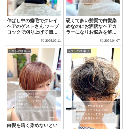
伸ばし中の癖毛でグレイ
硬くて多い髪質で白髪染
ヘアのゲストさん ツーブ
めなのにお洒落なヘアカ
ロックで刈り上げて個性
ラーになりお悩みを解消
的なアシンメトリーにし
された伸ばし中のマッシ
2025.02.11
2024.04.07
たグレイヘアと癖毛を活
ュウルフ
かしたオシャレなショー
ゲストの物 事 人
ゲストの物 事 人
トヘア
白髪を暗く染めないとい