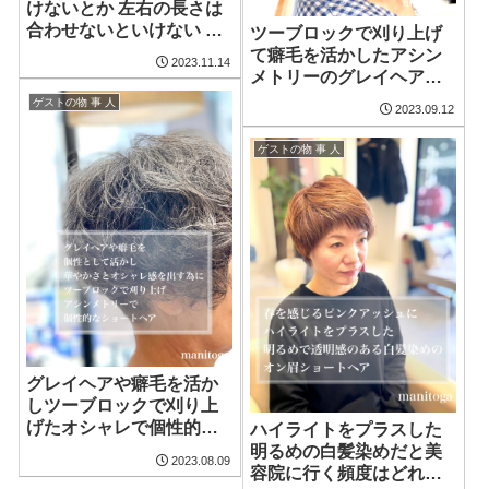
けないとか 左右の長さは
合わせないといけない っ
ツーブロックで刈り上げ
て何故ですか?!
て癖毛を活かしたアシン
2023.11.14
メトリーのグレイヘアに
ハイライトカラーをプラ
ゲストの物 事 人
2023.09.12
スしたお洒落なショート
ヘア
ゲストの物 事 人
グレイヘアや癖毛を活か
しツーブロックで刈り上
げたオシャレで個性的な
ハイライトをプラスした
アシンメトリーショート
明るめの白髪染めだと美
2023.08.09
ヘア
容院に行く頻度はどれぐ