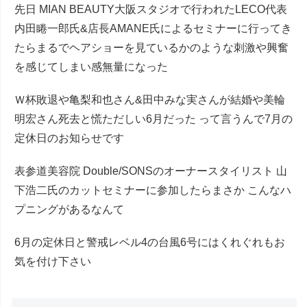
先日 MIAN BEAUTY大阪スタジオで行われたLECO代表
内田睠一郎氏&店長AMANE氏によるセミナーに行ってき
たらまるでヘアショーを見ているかのような刺激や興奮
を感じてしまい感無量になった
Ｗ杯敗退や亀梨和也さん&田中みな実さんが結婚や美輪
明宏さん死去と慌ただしい6月だった って言うんで7月の
定休日のお知らせです
表参道美容院 Double/SONSのオーナースタイリスト 山
下浩二氏のカットセミナーに参加したらまさか こんなハ
プニングがあるなんて
6月の定休日と警戒レベル4の台風6号にはくれぐれもお
気を付け下さい