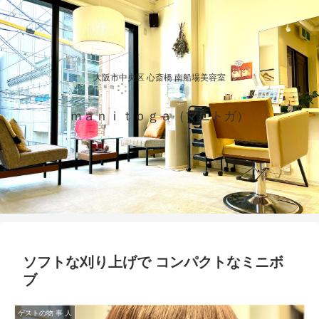
大阪市中央区 心斎橋 南船場美容室
ｍａｎｉｔｏｇａ（マニトガ）
ソフトな刈り上げで コンパクトなミニボ
ブ
ゲストの物 事 人