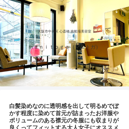
大阪市中央区 心斎橋 南船場美容室
ｍａｎｉｔｏｇａ（マニトガ）
白髪染めなのに透明感を出して明るめでぼ
かす程度に染めて首元が詰まったお洋服や
ボリュームのある襟元の冬服にも収まりが
良くってフィットする大人女子にオススメ