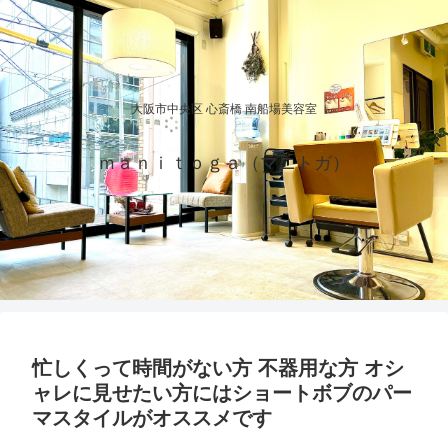
大阪市中央区 心斎橋 南船場美容室
ｍａｎｉｔｏｇａ（マニトガ）
忙しくって時間がない方 不器用な方 オシ
ャレに見せたい方にはショートボブのパー
マスタイルがオススメです