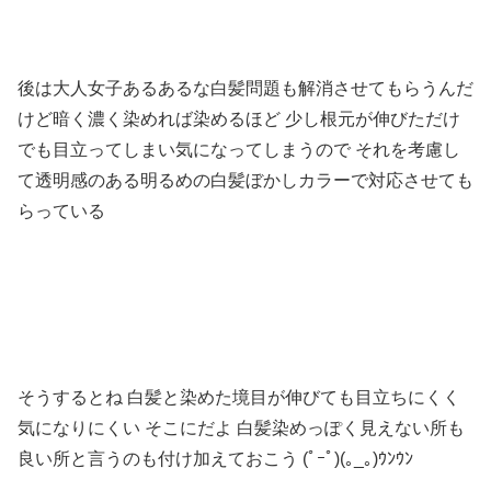
後は大人女子あるあるな白髪問題も解消させてもらうんだ
けど暗く濃く染めれば染めるほど 少し根元が伸びただけ
でも目立ってしまい気になってしまうので それを考慮し
て透明感のある明るめの白髪ぼかしカラーで対応させても
らっている
そうするとね 白髪と染めた境目が伸びても目立ちにくく
気になりにくい そこにだよ 白髪染めっぽく見えない所も
良い所と言うのも付け加えておこう (ﾟｰﾟ)(｡_｡)ｳﾝｳﾝ