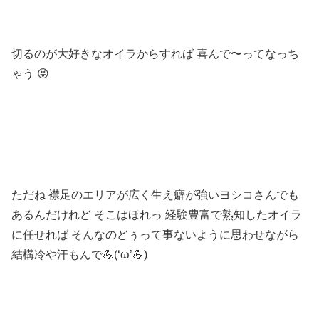
切るのが大好きなオイラからすれば 喜んで〜ってなっち
ゃう 😝
ただね 襟足のエリアが広く生え癖が強いヨシコさんでも
あるんだけれど そこはほれっ 経験豊富で熟知したオイラ
に任せれば そんなのどぅって事ないように思わせながら
結構冷や汗もんで💪(‘ω’💪)