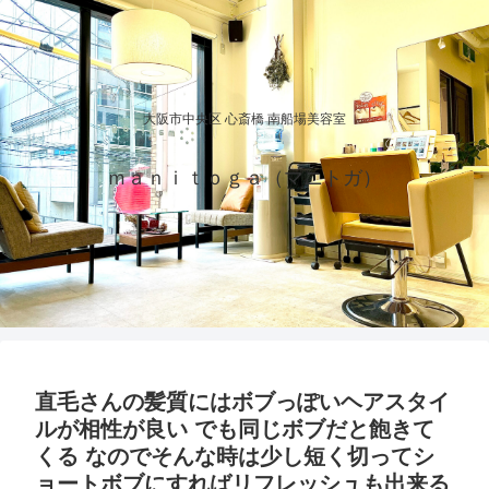
大阪市中央区 心斎橋 南船場美容室
ｍａｎｉｔｏｇａ（マニトガ）
直毛さんの髪質にはボブっぽいヘアスタイ
ルが相性が良い でも同じボブだと飽きて
くる なのでそんな時は少し短く切ってシ
ョートボブにすればリフレッシュも出来る