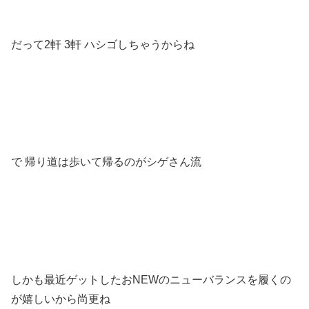
だって2軒 3軒 ハシゴしちゃうからね
で 帰り道は歩いて帰るのがシゲさん流
しかも最近ゲットしたおNEWのニューバランスを履くの
が嬉しいから尚更ね