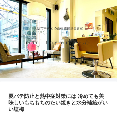
大阪市中央区 心斎橋 南船場美容室
ｍａｎｉｔｏｇａ（マニトガ）
夏バテ防止と熱中症対策には 冷めても美
味しいもちもちのたい焼きと水分補給がい
い塩梅