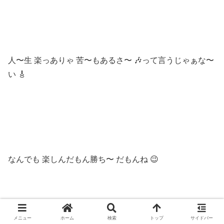
人〜生 楽っありゃ 苦〜もあるさ〜 🎶って言うじゃぁな〜
い 🎸
なんでも 楽しんだもん勝ち〜 だもんね 😉
メニュー
ホーム
検索
トップ
サイドバー