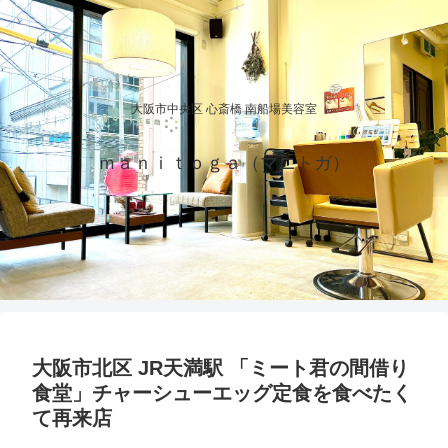
大阪市中央区 心斎橋 南船場美容室
ｍａｎｉｔｏｇａ（マニトガ）
大阪市北区 JR天満駅 「ミート君の間借り
食堂」チャーシューエッグ定食を食べたく
て再来店