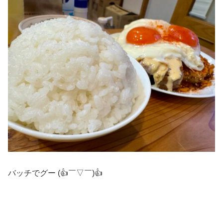
バッチでグー (👍￣▽￣)👍