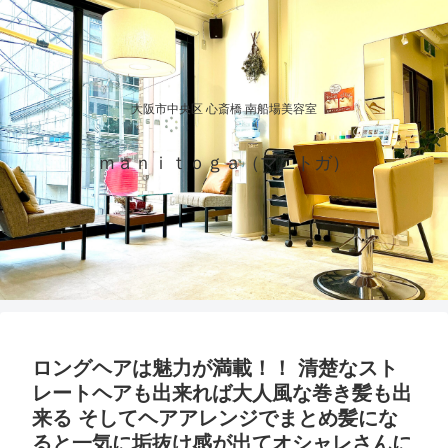
大阪市中央区 心斎橋 南船場美容室
ｍａｎｉｔｏｇａ（マニトガ）
ロングヘアは魅力が満載！！ 清楚なスト
レートヘアも出来れば大人風な巻き髪も出
来る そしてヘアアレンジでまとめ髪にな
ると一気に垢抜け感が出てオシャレさんに