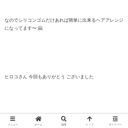
なのでシリコンゴムだけあれば簡単に出来るヘアアレンジ
になってます〜 🤗
ヒロコさん 今回もありがとう ございました
また次回も可愛いヘアアレンジさせて頂きますので 乞う
メニュー
ホーム
検索
トップ
サイドバー