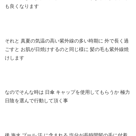
も良くなります
それと 真夏の気温の高い紫外線の多い時期に
外で長く過
ごすと
お肌が日焼けするのと同じ様に
髪の毛も紫外線焼
けします
なのでそんな時は
日傘
キャップを使用してもらうか
極力
日陰を選んで行動して頂く事
後
海水
プール
汗
に含まれる
塩分が長時間髪の毛に付着