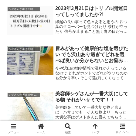
ら〜大阪 心斎橋 四ツ橋 大丸心斎橋
店からも程近い南船場美容室manitoga(マ
2023年3月21日はトリプル開運日
シゲさんが考える物 事 人
ニトガ）美容...
ってしってましたか?!
縁起の良い事って色々あると思うの 四つ
葉のクローバーを見つけたり 茶柱が立っ
たり 信号が止まること無く青の日だった
りね そして今日はミラクルと言ってもい
いぐらいなトリプル開運日です髪が整い
ヘアスタイルを決まれば気持ちもポジテ
旨みがあって健康的な塩を選びた
シゲさんが考える物 事 人
ィブになり 行動...
い でも沢山あり過ぎてどれを選
べば良いか分からないとお悩みな
方 スーパーで良質な塩を選びた
今や沢山の物や情報で溢れかえっている
い時は 栄養成分表示の塩分相当
なので どれがホントでどれがウソなのか
も分かり辛い そして選びにくくなってい
量の数値を見て下さい
るのもお悩みの1つでもあるそんな事もあ
って今回は良質な塩の選び方をズバッと
ハッキリとお伝えしたいと思います ( 'ω')/
美容師シゲさんが一番大切にして
シゲさんが考える物 事 人
ﾊ...
る物 それがハサミです！！
美容師をしていて一番大切な物と言え
ば ハサミでも そんな物より もっと
大切な事はゲストさんに喜んでもらう
事 なんだよね大阪 心斎橋 四ツ橋
大丸心斎橋店からも程近い南船場美容室
manitoga(マニトガ）美容師をしてます
メニュー
ホーム
検索
トップ
サイドバー