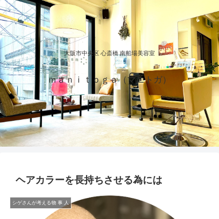
大阪市中央区 心斎橋 南船場美容室
ｍａｎｉｔｏｇａ（マニトガ）
ヘアカラーを長持ちさせる為には
シゲさんが考える物 事 人