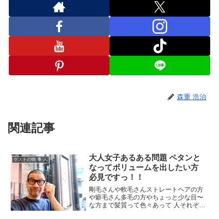
森重 浩治
関連記事
大人女子あるある問題 ペタンと
ゲストの物 事 人
なってボリュームを出したい方
必見ですっ！！
剛毛さんや軟毛さんストレートヘアの方
や癖毛さん多毛の方やちょっと少な目〜
な方まで髪質って色々あって 人それぞれ
だって 親子や兄弟でも全然違いますか