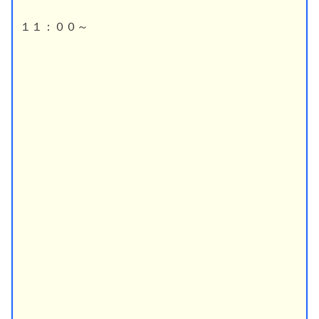
１１：００～