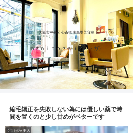
大阪市中央区 心斎橋 南船場美容室
ｍａｎｉｔｏｇａ（マニトガ）
縮毛矯正を失敗しない為には優しい薬で時
間を置くのと少し甘めがベターです
ゲストの物 事 人