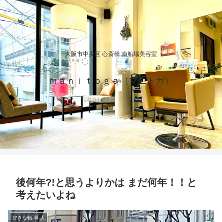
大阪市中央区 心斎橋 南船場美容室
ｍａｎｉｔｏｇａ（マニトガ）
後何年?!と思うよりかは まだ何年！！と
考えたいよね
好きな物 事 人