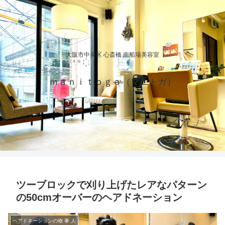
大阪市中央区 心斎橋 南船場美容室
ｍａｎｉｔｏｇａ（マニトガ）
ツーブロックで刈り上げたレアなパターン
の50cmオーバーのヘアドネーション
ヘアドネーションの物 事 人