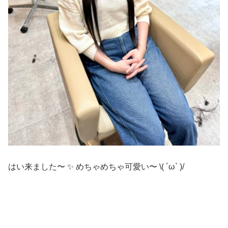
はい来ました〜 ✨ めちゃめちゃ可愛い〜 \( ´ω` )/