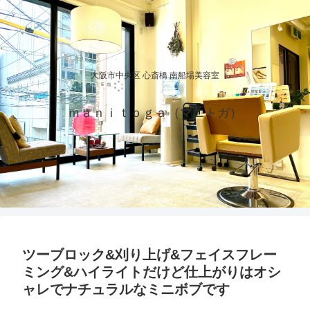
大阪市中央区 心斎橋 南船場美容室
ｍａｎｉｔｏｇａ（マニトガ）
ツーブロック&刈り上げ&フェイスフレー
ミング&ハイライトだけど仕上がりはオシ
ャレでナチュラルなミニボブです