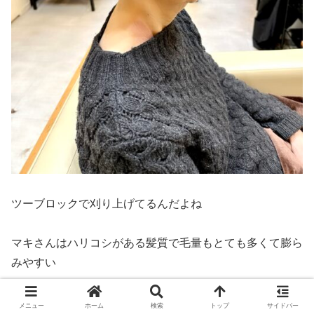
ツーブロックで刈り上げてるんだよね
マキさんはハリコシがある髪質で毛量もとても多くて膨ら
みやすい
なのでツーブロックで刈り上げて毛量を半分に減らし膨ら
メニュー
ホーム
検索
トップ
サイドバー