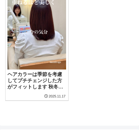
ヘアカラーは季節を考慮
してプチチェンジした方
がフィットします 秋冬コ
ーデにマッチさせ落ち着
2025.11.17
いた色目でホッコリする
ヘアカラーに極上な艶髪
のロングヘア