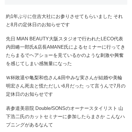
約1年ぶりに住吉大社にお参りさせてもらいました それ
と8月の定休日のお知らせです
先日 MIAN BEAUTY大阪スタジオで行われたLECO代表
内田睠一郎氏&店長AMANE氏によるセミナーに行ってき
たらまるでヘアショーを見ているかのような刺激や興奮
を感じてしまい感無量になった
Ｗ杯敗退や亀梨和也さん&田中みな実さんが結婚や美輪
明宏さん死去と慌ただしい6月だった って言うんで7月の
定休日のお知らせです
表参道美容院 Double/SONSのオーナースタイリスト 山
下浩二氏のカットセミナーに参加したらまさか こんなハ
プニングがあるなんて