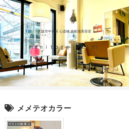
大阪市中央区 心斎橋 南船場美容室
ｍａｎｉｔｏｇａ（マニトガ）
メメテオカラー
ゲストの物 事 人