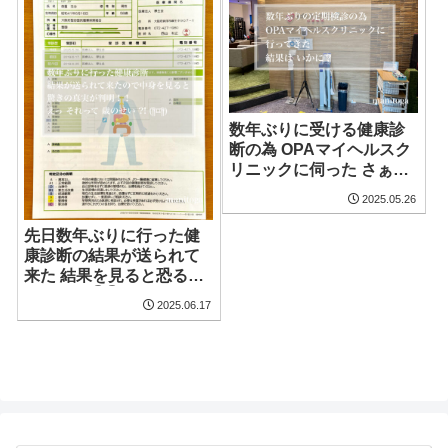
数年ぶりに受ける健康診
断の為 OPAマイヘルスク
リニックに伺った さぁ結
果は 吉と出るか凶と出る
2025.05.26
か 乞うご期待！！
先日数年ぶりに行った健
康診断の結果が送られて
来た 結果を見ると恐るべ
き真実が (༎ຶ⌑༎ຶ)
2025.06.17