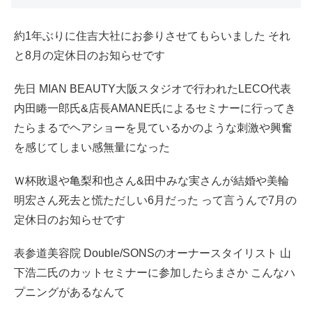
約1年ぶりに住吉大社にお参りさせてもらいました それ
と8月の定休日のお知らせです
先日 MIAN BEAUTY大阪スタジオで行われたLECO代表
内田睠一郎氏&店長AMANE氏によるセミナーに行ってき
たらまるでヘアショーを見ているかのような刺激や興奮
を感じてしまい感無量になった
Ｗ杯敗退や亀梨和也さん&田中みな実さんが結婚や美輪
明宏さん死去と慌ただしい6月だった って言うんで7月の
定休日のお知らせです
表参道美容院 Double/SONSのオーナースタイリスト 山
下浩二氏のカットセミナーに参加したらまさか こんなハ
プニングがあるなんて