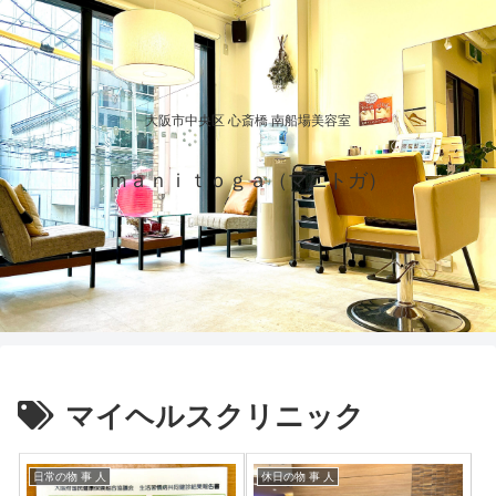
大阪市中央区 心斎橋 南船場美容室
ｍａｎｉｔｏｇａ（マニトガ）
マイヘルスクリニック
日常の物 事 人
休日の物 事 人